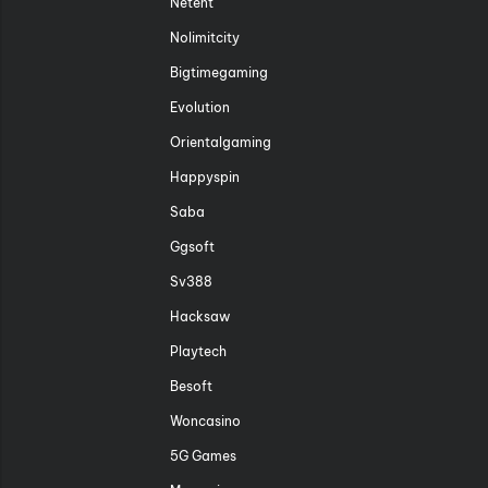
Netent
Nolimitcity
Bigtimegaming
Evolution
Orientalgaming
Happyspin
Saba
Ggsoft
Sv388
Hacksaw
Playtech
Besoft
Woncasino
5G Games