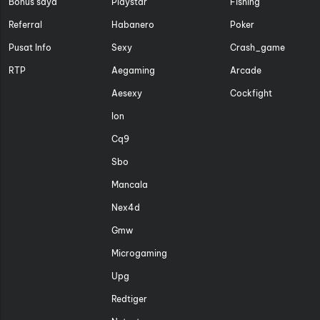
Bonus saya
Playstar
Fishing
Referral
Habanero
Poker
Pusat Info
Sexy
Crash_game
RTP
Aegaming
Arcade
Aesexy
Cockfight
Ion
Cq9
Sbo
Mancala
Nex4d
Gmw
Microgaming
Upg
Redtiger