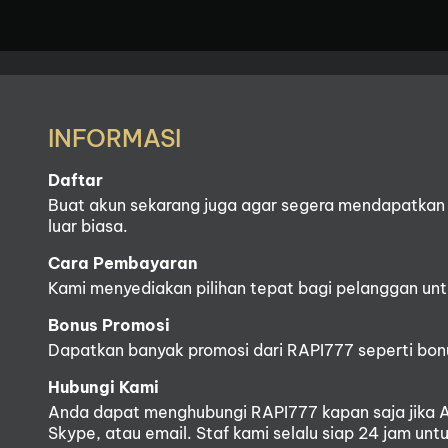
INFORMASI
Daftar
Buat akun sekarang juga agar segera mendapatkan 
luar biasa.
Cara Pembayaran
Kami menyediakan pilihan tepat bagi pelanggan un
Bonus Promosi
Dapatkan banyak promosi dari RAPI777 seperti bon
Hubungi Kami
Anda dapat menghubungi RAPI777 kapan saja jika A
Skype, atau email. Staf kami selalu siap 24 jam unt