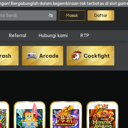
gabunglah dalam kegembiraan tak terbatas di slot game promosi 
ta Sandi
Masuk
Daftar
Referral
Hubungi kami
RTP
rash
Arcade
Cockfight