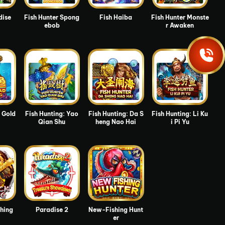
dise
Fish Hunter Spong
Fish Haiba
Fish Hunter Monste
ebob
r Awaken
: Gold
Fish Hunting: Yao
Fish Hunting: Da S
Fish Hunting: Li Ku
Qian Shu
heng Nao Hai
i Pi Yu
shing
Paradise 2
New-Fishing Hunt
er