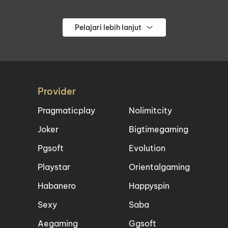
Pelajari lebih lanjut
Provider
Pragmaticplay
Nolimitcity
Joker
Bigtimegaming
Pgsoft
Evolution
Playstar
Orientalgaming
Habanero
Happyspin
Sexy
Saba
Aegaming
Ggsoft