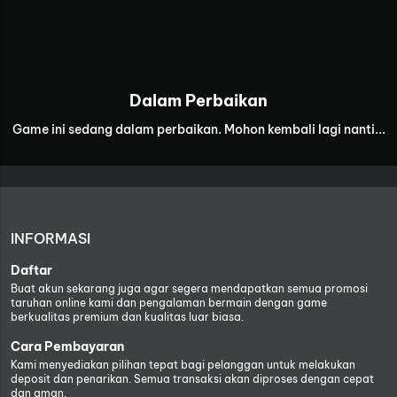
Dalam Perbaikan
Game ini sedang dalam perbaikan. Mohon kembali lagi nanti...
INFORMASI
Daftar
Buat akun sekarang juga agar segera mendapatkan semua promosi
taruhan online kami dan pengalaman bermain dengan game
berkualitas premium dan kualitas luar biasa.
Cara Pembayaran
Kami menyediakan pilihan tepat bagi pelanggan untuk melakukan
deposit dan penarikan. Semua transaksi akan diproses dengan cepat
dan aman.