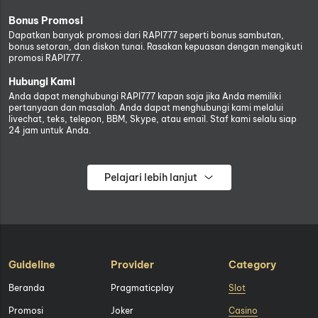
Bonus Promosi
Dapatkan banyak promosi dari RAPI777 seperti bonus sambutan,
bonus setoran, dan diskon tunai. Rasakan kepuasan dengan mengikuti
promosi RAPI777.
Hubungi Kami
Anda dapat menghubungi RAPI777 kapan saja jika Anda memiliki
pertanyaan dan masalah. Anda dapat menghubungi kami melalui
livechat, teks, telepon, BBM, Skype, atau email. Staf kami selalu siap
24 jam untuk Anda.
Pelajari lebih lanjut
Guideline
Provider
Category
Beranda
Pragmaticplay
Slot
Promosi
Joker
Casino